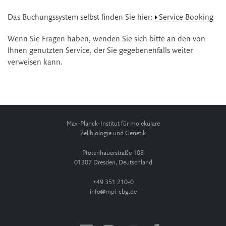
Das Buchungssystem selbst finden Sie hier:
Service Booking
Wenn Sie Fragen haben, wenden Sie sich bitte an den von
Ihnen genutzten Service, der Sie gegebenenfalls weiter
verweisen kann.
Max-Planck-Institut für molekulare
Zellbiologie und Genetik
Pfotenhauerstraße 108
01307 Dresden, Deutschland
+49 351 210-0
info
mpi-cbg.de