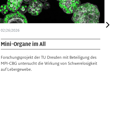
02/26/2026
01/
Mini-Organe im All
Wie
Em
Forschungsprojekt der TU Dresden mit Beteiligung des
Ein
MPI-CBG untersucht die Wirkung von Schwerelosigkeit
phys
auf Lebergewebe.
eine