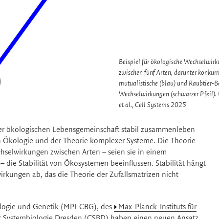
Beispiel für ökologische Wechselwir
zwischen fünf Arten, darunter konkurri
mutualistische (blau) und Raubtier-B
Wechselwirkungen (schwarzer Pfeil)
et al., Cell Systems 2025
ner ökologischen Lebensgemeinschaft stabil zusammenleben
n Ökologie und der Theorie komplexer Systeme. Die Theorie
echselwirkungen zwischen Arten – seien sie in einem
die Stabilität von Ökosystemen beeinflussen. Stabilität hängt
kungen ab, das die Theorie der Zufallsmatrizen nicht
iologie und Genetik (MPI-CBG), des
Max-Planck-Instituts für
r Systembiologie Dresden
(CSBD) haben einen neuen Ansatz