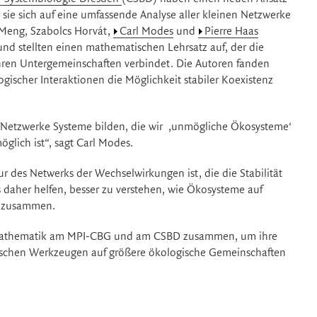
sie sich auf eine umfassende Analyse aller kleinen Netzwerke
 Meng, Szabolcs Horvát,
Carl Modes
und
Pierre Haas
d stellten einen mathematischen Lehrsatz auf, der die
 ihren Untergemeinschaften verbindet. Die Autoren fanden
gischer Interaktionen die Möglichkeit stabiler Koexistenz
der Netzwerke Systeme bilden, die wir ‚unmögliche Ökosysteme‘
glich ist“, sagt Carl Modes.
ur des Netwerks der Wechselwirkungen ist, die die Stabilität
aher helfen, besser zu verstehen, wie Ökosysteme auf
s zusammen.
 Mathematik am MPI-CBG und am CSBD zusammen, um ihre
schen Werkzeugen auf größere ökologische Gemeinschaften