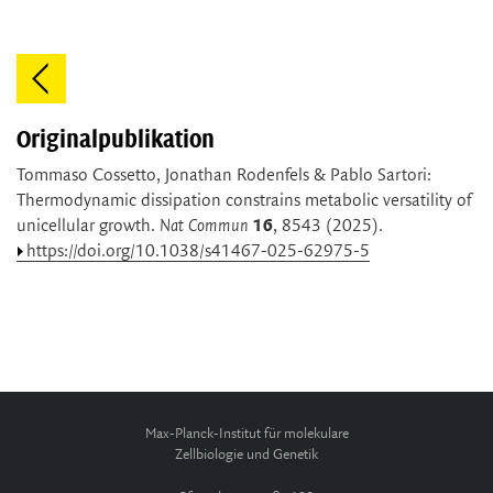
Originalpublikation
Tommaso Cossetto, Jonathan Rodenfels & Pablo Sartori:
Thermodynamic dissipation constrains metabolic versatility of
unicellular growth.
Nat Commun
16
, 8543 (2025).
https://doi.org/10.1038/s41467-025-62975-5
Max-Planck-Institut für molekulare
Zellbiologie und Genetik