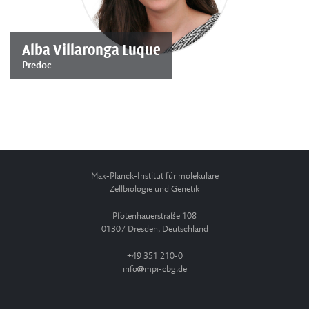
Alba Villaronga Luque
Predoc
Max-Planck-Institut für molekulare
Zellbiologie und Genetik
Pfotenhauerstraße 108
01307 Dresden, Deutschland
+49 351 210-0
info
mpi-cbg.de