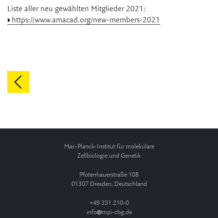
Liste aller neu gewählten Mitglieder 2021:
https://www.amacad.org/new-members-2021
Max-Planck-Institut für molekulare
Zellbiologie und Genetik
Pfotenhauerstraße 108
01307 Dresden, Deutschland
+49 351 210-0
info
mpi-cbg.de