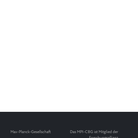
Max-Planck-Gesellschaft
Das MPI-CBG ist Mitglied der
Forschungsallianz