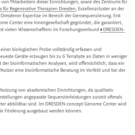
n Mitarbeitern dieser Einrichtungen, sowie des Zentrums für
 für Regenerative Therapien Dresden
, Exzellenzcluster an der
 Dresdener Expertise im Bereich der Gensequenzierung. Erst
Center eine Innengesellschaft gegründet, die garantiert,
t vielen Wissenschaftlern im Forschungsverbund
DRESDEN-
iner biologischen Probe vollständig erfassen und
neueste Geräte erzeugen bis zu 6 Terrabyte an Daten in weniger
der bioinformatischen Analysen, wird offensichtlich, dass ein
e Nutzer eine bioinformatische Beratung im Vorfeld und bei der
 Nutzung von akademischen Einrichtungen, da qualitativ
estellungen angepasste Sequenzierleistungen zurzeit oftmals
eter abbildbar sind. Im DRESDEN-concept Genome Center wird
 die Förderung ausgebaut werden können.