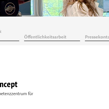
&
Öffentlichkeitsarbeit
Pressekont
ncept
tenzzentrum für