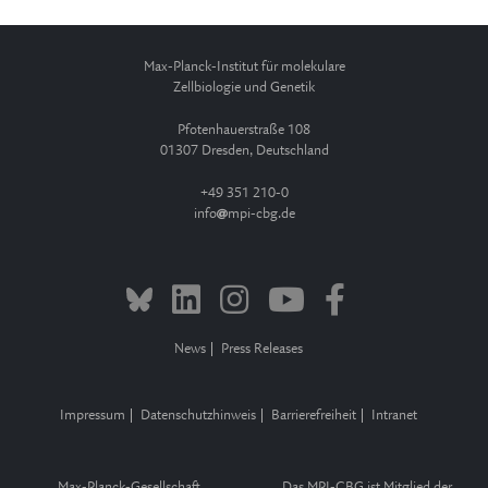
Max-Planck-Institut für molekulare
Zellbiologie und Genetik
Pfotenhauerstraße 108
01307 Dresden, Deutschland
+49 351 210-0
info
mpi-cbg.de
News
Press Releases
Impressum
Datenschutzhinweis
Barrierefreiheit
Intranet
Max-Planck-Gesellschaft
Das MPI-CBG ist Mitglied der