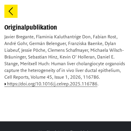
Originalpublikation
Javier Bregante, Flaminia Kaluthantrige Don, Fabian Rost,
André Gohr, Germán Belenguer, Franziska Baenke, Dylan
Liabeuf, Jessie Pöche, Clemens Schafmayer, Michaela Wilsch-
Bräuninger, Sebastian Hinz, Kevin O’ Holleran, Daniel E.
Stange, Meritxell Huch: Human liver cholangiocyte organoids
capture the heterogeneity of in vivo liver ductal epithelium,
Cell Reports, Volume 45, Issue 1, 2026, 116786.
https://doi.org/10.1016/j.celrep.2025.116786
.