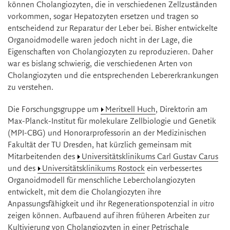
können Cholangiozyten, die in verschiedenen Zellzuständen
vorkommen, sogar Hepatozyten ersetzen und tragen so
entscheidend zur Reparatur der Leber bei. Bisher entwickelte
Organoidmodelle waren jedoch nicht in der Lage, die
Eigenschaften von Cholangiozyten zu reproduzieren. Daher
war es bislang schwierig, die verschiedenen Arten von
Cholangiozyten und die entsprechenden Lebererkrankungen
zu verstehen.
Die Forschungsgruppe um
Meritxell Huch
, Direktorin am
Max-Planck-Institut für molekulare Zellbiologie und Genetik
(MPI-CBG) und Honorarprofessorin an der Medizinischen
Fakultät der TU Dresden, hat kürzlich gemeinsam mit
Mitarbeitenden des
Universitätsklinikums Carl Gustav Carus
und des
Universitätsklinikums Rostock
ein verbessertes
Organoidmodell für menschliche Lebercholangiozyten
entwickelt, mit dem die Cholangiozyten ihre
Anpassungsfähigkeit und ihr Regenerationspotenzial
in vitro
zeigen können. Aufbauend auf ihren früheren Arbeiten zur
Kultivierung von Cholangiozyten in einer Petrischale