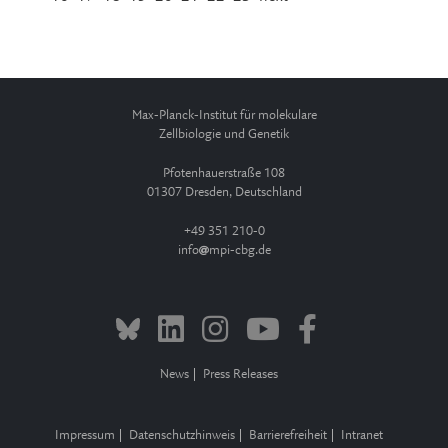
Max-Planck-Institut für molekulare
Zellbiologie und Genetik
Pfotenhauerstraße 108
01307 Dresden, Deutschland
+49 351 210-0
info
mpi-cbg.de
News
Press Releases
Impressum
Datenschutzhinweis
Barrierefreiheit
Intranet