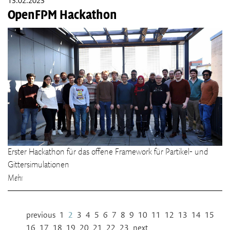
13.02.2023
OpenFPM Hackathon
Erster Hackathon für das offene Framework für Partikel- und
Gittersimulationen
Mehr
previous
1
2
3
4
5
6
7
8
9
10
11
12
13
14
15
16
17
18
19
20
21
22
23
next