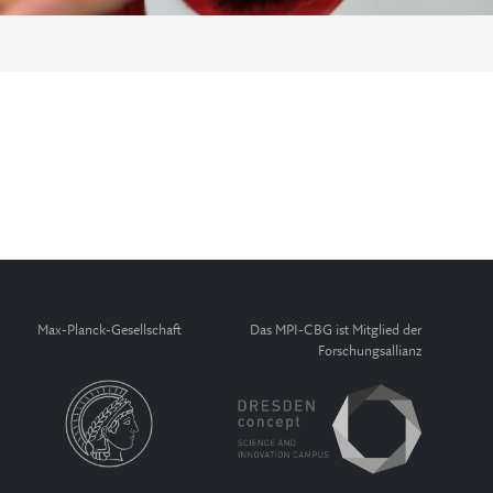
Max-Planck-Gesellschaft
Das MPI-CBG ist Mitglied der
Forschungsallianz