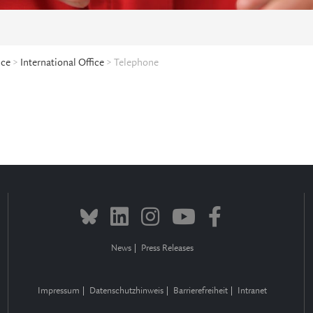
ice
>
International Office
> Telephone
News
Press Releases
Impressum
Datenschutzhinweis
Barrierefreiheit
Intranet