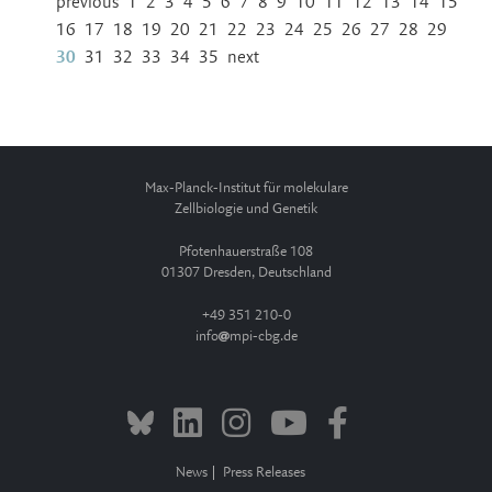
previous
1
2
3
4
5
6
7
8
9
10
11
12
13
14
15
16
17
18
19
20
21
22
23
24
25
26
27
28
29
30
31
32
33
34
35
next
Max-Planck-Institut für molekulare
Zellbiologie und Genetik
Pfotenhauerstraße 108
01307 Dresden, Deutschland
+49 351 210-0
info
mpi-cbg.de
News
Press Releases