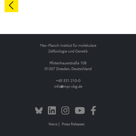
Max-Planck-Institut für molekulare
Zellbiologie und Genetik
Pfotenhauerstraße 108
01307 Dresden, Deutschland
+49 351 210-0
info
mpi-cbg.de
News
Press Releases