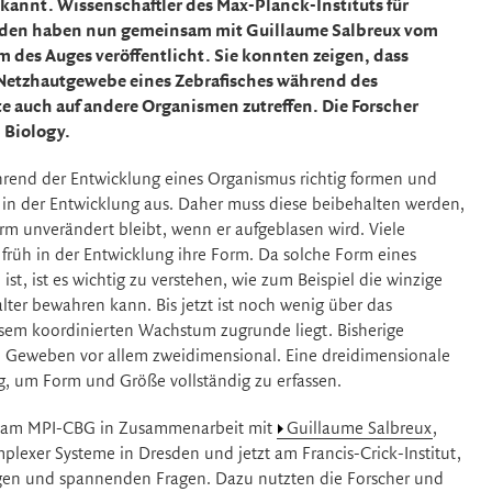
ekannt. Wissenschaftler des Max-Planck-Instituts für
esden haben nun gemeinsam mit Guillaume Salbreux vom
m des Auges veröffentlicht. Sie konnten zeigen, dass
s Netzhautgewebe eines Zebrafisches während des
 auch auf andere Organismen zutreffen. Die Forscher
 Biology.
ährend der Entwicklung eines Organismus richtig formen und
h in der Entwicklung aus. Daher muss diese beibehalten werden,
m unverändert bleibt, wenn er aufgeblasen wird. Viele
rüh in der Entwicklung ihre Form. Da solche Form eines
t, ist es wichtig zu verstehen, wie zum Beispiel die winzige
er bewahren kann. Bis jetzt ist noch wenig über das
sem koordinierten Wachstum zugrunde liegt. Bisherige
 Geweben vor allem zweidimensional. Eine dreidimensionale
, um Form und Größe vollständig zu erfassen.
n am MPI-CBG in Zusammenarbeit mit
Guillaume Salbreux
,
plexer Systeme in Dresden und jetzt am Francis-Crick-Institut,
igen und spannenden Fragen. Dazu nutzten die Forscher und