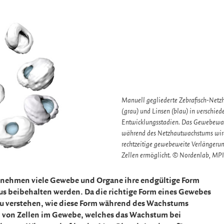
Manuell gegliederte Zebrafisch-Netz
(grau) und Linsen (blau) in verschie
Entwicklungsstadien. Das Gewebew
während des Netzhautwachstums wird
rechtzeitige gewebeweite Verlängeru
Zellen ermöglicht. © Nordenlab, M
 nehmen viele Gewebe und Organe ihre endgültige Form
s beibehalten werden. Da die richtige Form eines Gewebes
g zu verstehen, wie diese Form während des Wachstums
l von Zellen im Gewebe, welches das Wachstum bei