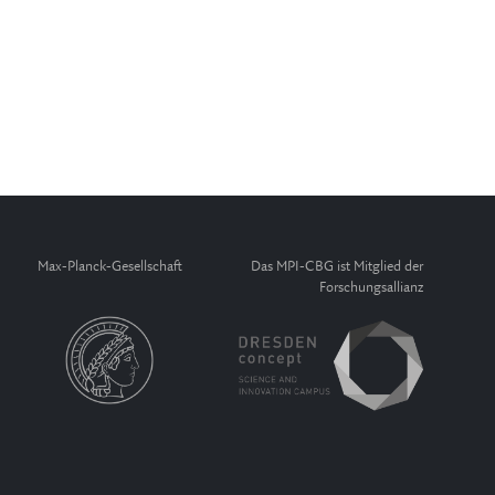
Max-Planck-Gesellschaft
Das MPI-CBG ist Mitglied der
Forschungsallianz