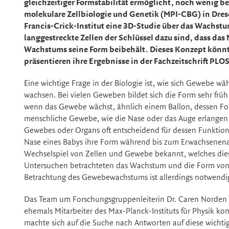
gleichzeitiger Formstabilität ermöglicht, noch wenig b
molekulare Zellbiologie und Genetik (MPI-CBG) in Dr
Francis-Crick-Institut eine 3D-Studie über das Wachstu
langgestreckte Zellen der Schlüssel dazu sind, dass da
Wachstums seine Form beibehält. Dieses Konzept könnte
präsentieren ihre Ergebnisse in der Fachzeitschrift PLOS
Eine wichtige Frage in der Biologie ist, wie sich Gewebe w
wachsen. Bei vielen Geweben bildet sich die Form sehr frü
wenn das Gewebe wächst, ähnlich einem Ballon, dessen For
menschliche Gewebe, wie die Nase oder das Auge erlangen f
Gewebes oder Organs oft entscheidend für dessen Funktion is
Nase eines Babys ihre Form während bis zum Erwachsenenalt
Wechselspiel von Zellen und Gewebe bekannt, welches die
Untersuchen betrachteten das Wachstum und die Form von
Betrachtung des Gewebewachstums ist allerdings notwendig
Das Team um Forschungsgruppenleiterin Dr. Caren Norde
ehemals Mitarbeiter des Max-Planck-Instituts für Physik kom
machte sich auf die Suche nach Antworten auf diese wicht