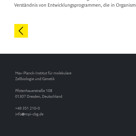
Verständnis von Entwicklungsprogrammen, die in Organisme
Max-Planck-Institut für molekulare
Zellbiologie und Genetik
Pfotenhauerstraße 108
01307 Dresden, Deutschland
+49 351 210-0
info
mpi-cbg.de