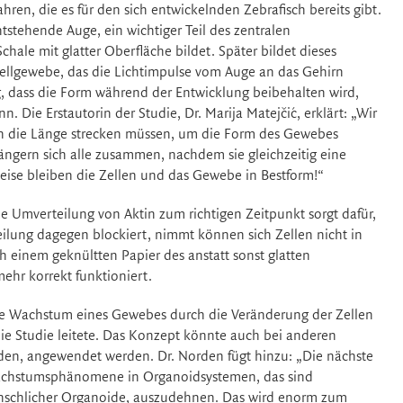
en, die es für den sich entwickelnden Zebrafisch bereits gibt.
tstehende Auge, ein wichtiger Teil des zentralen
hale mit glatter Oberfläche bildet. Später bildet dieses
zellgewebe, das die Lichtimpulse vom Auge an das Gehirn
ig, dass die Form während der Entwicklung beibehalten wird,
 Die Erstautorin der Studie, Dr. Marija Matejčić, erklärt: „Wir
h in die Länge strecken müssen, um die Form des Gewebes
ängern sich alle zusammen, nachdem sie gleichzeitig eine
ise bleiben die Zellen und das Gewebe in Bestform!“
ne Umverteilung von Aktin zum richtigen Zeitpunkt sorgt dafür,
eilung dagegen blockiert, nimmt können sich Zellen nicht in
 einem geknültten Papier des anstatt sonst glatten
mehr korrekt funktioniert.
chtige Wachstum eines Gewebes durch die Veränderung der Zellen
die Studie leitete. Das Konzept könnte auch bei anderen
n, angewendet werden. Dr. Norden fügt hinzu: „Die nächste
Wachstumsphänomene in Organoidsystemen, das sind
menschlicher Organoide, auszudehnen. Das wird enorm zum