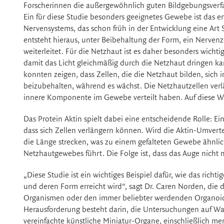
Forscherinnen die außergewöhnlich guten Bildgebungsverfahr
Ein für diese Studie besonders geeignetes Gewebe ist das en
Nervensystems, das schon früh in der Entwicklung eine Art Sc
entsteht hieraus, unter Beibehaltung der Form, ein Nerven
weiterleitet. Für die Netzhaut ist es daher besonders wicht
damit das Licht gleichmäßig durch die Netzhaut dringen kann.
konnten zeigen, dass Zellen, die die Netzhaut bilden, sic
beizubehalten, während es wächst. Die Netzhautzellen verl
innere Komponente im Gewebe verteilt haben. Auf diese We
Das Protein Aktin spielt dabei eine entscheidende Rolle: Ei
dass sich Zellen verlängern können. Wird die Aktin-Umvert
die Länge strecken, was zu einem gefalteten Gewebe ähnlich
Netzhautgewebes führt. Die Folge ist, dass das Auge nicht 
„Diese Studie ist ein wichtiges Beispiel dafür, wie das ri
und deren Form erreicht wird“, sagt Dr. Caren Norden, die 
Organismen oder den immer beliebter werdenden Organoide
Herausforderung besteht darin, die Untersuchungen auf 
vereinfachte künstliche Miniatur-Organe, einschließlich 