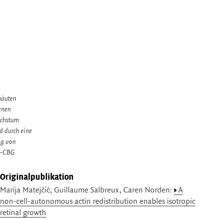
häuten
denen
achstum
 durch eine
ng von
PI-CBG
Originalpublikation
Marija Matejčić, Guillaume Salbreux, Caren Norden:
A
non-cell-autonomous actin redistribution enables isotropic
retinal growth