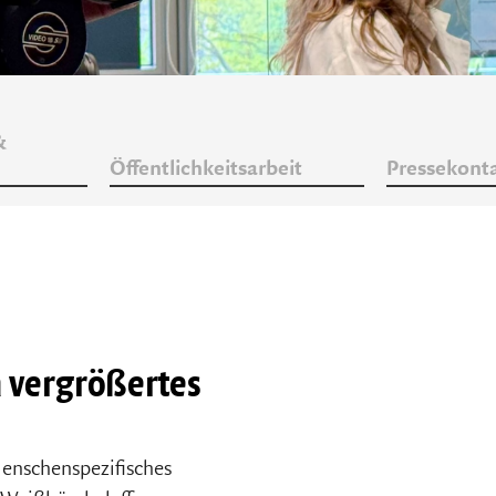
&
Öffentlichkeitsarbeit
Pressekont
n vergrößertes
menschenspezifisches