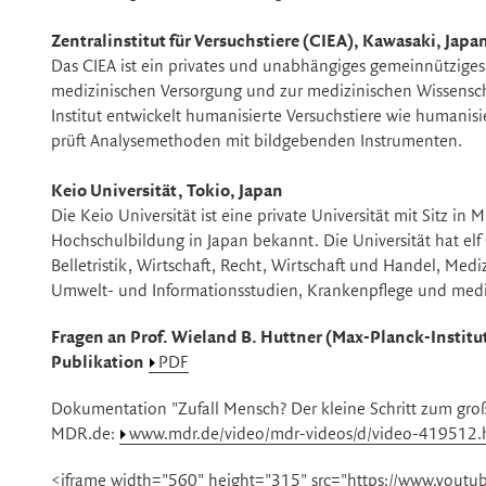
Zentralinstitut für Versuchstiere (CIEA), Kawasaki, Japa
Das CIEA ist ein privates und unabhängiges gemeinnütziges 
medizinischen Versorgung und zur medizinischen Wissensch
Institut entwickelt humanisierte Versuchstiere wie humani
prüft Analysemethoden mit bildgebenden Instrumenten.
Keio Universität, Tokio, Japan
Die Keio Universität ist eine private Universität mit Sitz in M
Hochschulbildung in Japan bekannt. Die Universität hat e
Belletristik, Wirtschaft, Recht, Wirtschaft und Handel, Me
Umwelt- und Informationsstudien, Krankenpflege und medi
Fragen an Prof. Wieland B. Huttner (Max-Planck-Institut
Publikation
PDF
Dokumentation "Zufall Mensch? Der kleine Schritt zum groß
MDR.de:
www.mdr.de/video/mdr-videos/d/video-419512.
<iframe width="560" height="315" src="https://www.yout