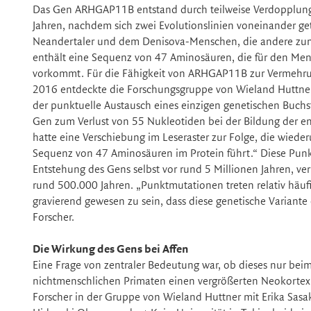
Das Gen ARHGAP11B entstand durch teilweise Verdopplung
Jahren, nachdem sich zwei Evolutionslinien voneinander g
Neandertaler und dem Denisova-Menschen, die andere zu
enthält eine Sequenz von 47 Aminosäuren, die für den Men
vorkommt. Für die Fähigkeit von ARHGAP11B zur Vermehrung
2016 entdeckte die Forschungsgruppe von Wieland Huttner d
der punktuelle Austausch eines einzigen genetischen Buc
Gen zum Verlust von 55 Nukleotiden bei der Bildung der e
hatte eine Verschiebung im Leseraster zur Folge, die wiede
Sequenz von 47 Aminosäuren im Protein führt.“ Diese Punktmu
Entstehung des Gens selbst vor rund 5 Millionen Jahren, ve
rund 500.000 Jahren. „Punktmutationen treten relativ häuf
gravierend gewesen zu sein, dass diese genetische Variante 
Forscher.
Die Wirkung des Gens bei Affen
Eine Frage von zentraler Bedeutung war, ob dieses nur
nichtmenschlichen Primaten einen vergrößerten Neokortex 
Forscher in der Gruppe von Wieland Huttner mit Erika Sas