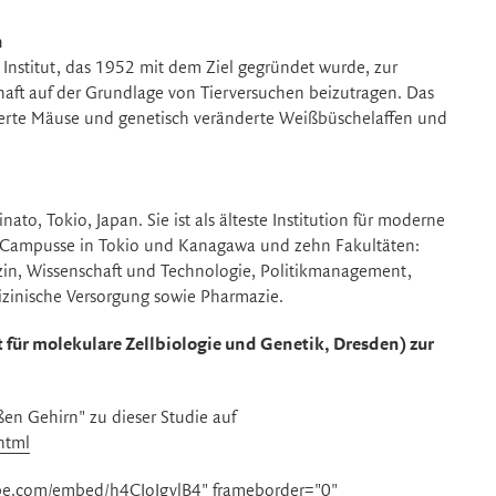
n
Institut, das 1952 mit dem Ziel gegründet wurde, zur
aft auf der Grundlage von Tierversuchen beizutragen. Das
sierte Mäuse und genetisch veränderte Weißbüschelaffen und
inato, Tokio, Japan. Sie ist als älteste Institution für moderne
lf Campusse in Tokio und Kanagawa und zehn Fakultäten:
dizin, Wissenschaft und Technologie, Politikmanagement,
zinische Versorgung sowie Pharmazie.
 für molekulare Zellbiologie und Genetik, Dresden) zur
en Gehirn" zu dieser Studie auf
html
ube.com/embed/h4CIoJgvlB4" frameborder="0"