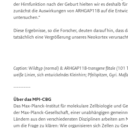
der Hirnfunktion nach der Geburt hielten wir es deshalb für
zunächst die Auswirkungen von ARHGAP11B auf die Entwick
untersuchen.“
Diese Ergebnisse, so die Forscher, deuten darauf hin, da
tatsächlich eine Vergrößerung unseres Neokortex verursach
Caption: Wildtyp (normal) & ARHGAP11B-transgene fötale (101 Tag
weiße Linien, sich entwickelndes Kleinhirn; Pfeilspitzen, Gyri. Ma
----------
Über das MPI-CBG
Das Max-Planck-Institut für molekulare Zellbiologie und Ge
der Max-Planck-Gesellschaft, einer unabhängigen gemeinn
Ländern aus den verschiedensten Disziplinen arbeiten am 
um die Frage zu klären: Wie organisieren sich Zellen zu G