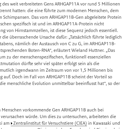
 des weit verbreiteten Gens ARHGAP11A vor rund 5 Millionen
etrennt hatten: die eine führte zum modernen Menschen, dem
m Schimpansen. Das vom ARHGAP11B-Gen abgeleitete Protein
schen spezifisch ist und im ARHGAP11A-Protein nicht
 von Hirnstammzellen, ist diese Sequenz jedoch essentiell.
ie überraschende Ursache dafür: „Tatsächlich führte lediglich
hstabens, nämlich der Austausch von C zu G, im ARHGAP11B-
ntsprechenden Boten-RNA“, erläutert Wieland Huttner. „Das
rum zu der menschenspezifischen, funktionell essenziellen
tation dürfte sehr viel später erfolgt sein als die
rmutlich irgendwann im Zeitraum von vor 1,5 Millionen bis
ig auf. Doch im Fall von ARHGAP11B scheint der Vorteil so
die menschliche Evolution unmittelbar beeinflusst hat“, so der
 beim Menschen vorkommende Gen ARHGAP11B auch bei
verursachen würde. Um dies zu untersuchen, arbeiteten die
aki am
Zentralinstitut für Versuchstiere (CIEA)
in Kawasaki und