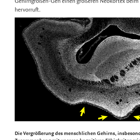
Gehirngrößen-Gen einen größeren Neokortex beim
hervorruft.
Die Vergrößerung des menschlichen Gehirns, insbesond