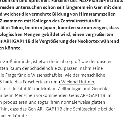
 Denken und Sprechen. Forscher des Max-Planck-Instituts
Dresden untersuchen schon seit längerem ein Gen mit dem
 welches die vermehrte Bildung von Hirnstammzellen
. Zusammen mit Kollegen des Zentralinstituts für
ät in Tokio, beide in Japan, konnten sie nun zeigen, dass
ologischen Mengen gebildet wird, einen vergrößerten
dass ARHGAP11B die Vergrößerung des Neokortex während
en könnte.
 Großhirnrinde, ist etwa dreimal so groß wie der unserer
zten Raum der Schädelhöhle zu passen, nahm seine
e Frage für die Wissenschaft ist, wie der menschliche
15 hatte das Forscherteam um
Wieland Huttner
,
nck-Institut für molekulare Zellbiologie und Genetik,
es nur beim Menschen vorkommenden Gens ARHGAP11B im
n produzieren und sogar ihren normalerweise glatten
 hin, dass das Gen ARHGAP11B eine Schlüsselrolle bei der
pielen könnte.