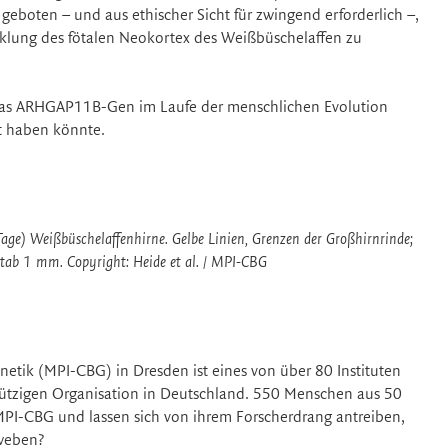
 geboten – und aus ethischer Sicht für zwingend erforderlich –,
lung des fötalen Neokortex des Weißbüschelaffen zu
ss das ARHGAP11B-Gen im Laufe der menschlichen Evolution
t haben könnte.
e) Weißbüschelaffenhirne. Gelbe Linien, Grenzen der Großhirnrinde;
ßstab 1 mm. Copyright: Heide et al. / MPI-CBG
netik (MPI-CBG) in Dresden ist eines von über 80 Instituten
ützigen Organisation in Deutschland. 550 Menschen aus 50
MPI-CBG und lassen sich von ihrem Forscherdrang antreiben,
eweben?