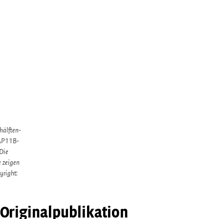
hälften-
GAP11B-
Die
e zeigen
yright:
Originalpublikation