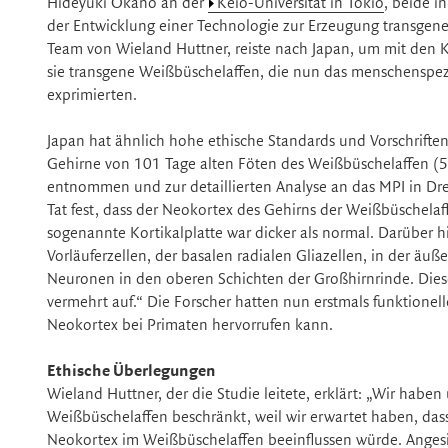
Hideyuki Okano an der
Keio-Universität in Tokio
, beide i
der Entwicklung einer Technologie zur Erzeugung transgene
Team von Wieland Huttner, reiste nach Japan, um mit den
sie transgene Weißbüschelaffen, die nun das menschensp
exprimierten.
Japan hat ähnlich hohe ethische Standards und Vorschriften
Gehirne von 101 Tage alten Föten des Weißbüschelaffen 
entnommen und zur detaillierten Analyse an das MPI in Dres
Tat fest, dass der Neokortex des Gehirns der Weißbüschelaf
sogenannte Kortikalplatte war dicker als normal. Darüber 
Vorläuferzellen, der basalen radialen Gliazellen, in der ä
Neuronen in den oberen Schichten der Großhirnrinde. Diese
vermehrt auf.“ Die Forscher hatten nun erstmals funktione
Neokortex bei Primaten hervorrufen kann.
Ethische Überlegungen
Wieland Huttner, der die Studie leitete, erklärt: „Wir habe
Weißbüschelaffen beschränkt, weil wir erwartet haben, das
Neokortex im Weißbüschelaffen beeinflussen würde. Anges