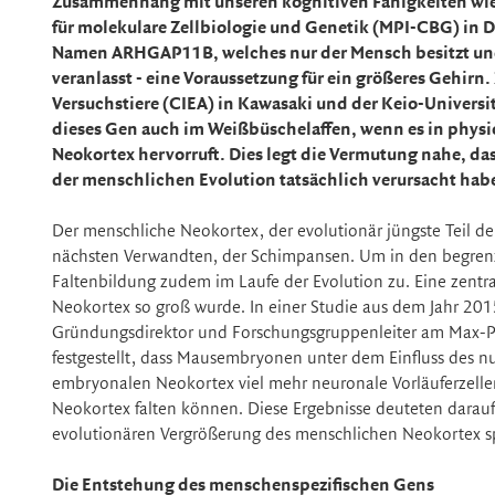
Zusammenhang mit unseren kognitiven Fähigkeiten wie
für molekulare Zellbiologie und Genetik (MPI-CBG) in 
Namen ARHGAP11B, welches nur der Mensch besitzt und
veranlasst - eine Voraussetzung für ein größeres Gehirn
Versuchstiere (CIEA) in Kawasaki und der Keio-Universit
dieses Gen auch im Weißbüschelaffen, wenn es in physi
Neokortex hervorruft. Dies legt die Vermutung nahe, 
der menschlichen Evolution tatsächlich verursacht hab
Der menschliche Neokortex, der evolutionär jüngste Teil der
nächsten Verwandten, der Schimpansen. Um in den begren
Faltenbildung zudem im Laufe der Evolution zu. Eine zentral
Neokortex so groß wurde. In einer Studie aus dem Jahr 20
Gründungsdirektor und Forschungsgruppenleiter am Max-Pla
festgestellt, dass Mausembryonen unter dem Einfluss d
embryonalen Neokortex viel mehr neuronale Vorläuferzelle
Neokortex falten können. Diese Ergebnisse deuteten darauf
evolutionären Vergrößerung des menschlichen Neokortex s
Die Entstehung des menschenspezifischen Gens