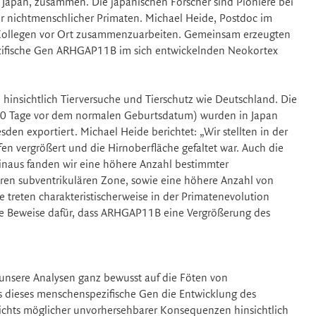
n Japan, zusammen. Die japanischen Forscher sind Pioniere bei
r nichtmenschlicher Primaten. Michael Heide, Postdoc im
 Kollegen vor Ort zusammenzuarbeiten. Gemeinsam erzeugten
ezifische Gen ARHGAP11B im sich entwickelnden Neokortex
 hinsichtlich Tierversuche und Tierschutz wie Deutschland. Die
(50 Tage vor dem normalen Geburtsdatum) wurden in Japan
den exportiert. Michael Heide berichtet: „Wir stellten in der
fen vergrößert und die Hirnoberfläche gefaltet war. Auch die
hinaus fanden wir eine höhere Anzahl bestimmter
ußeren subventrikulären Zone, sowie eine höhere Anzahl von
 treten charakteristischerweise in der Primatenevolution
lle Beweise dafür, dass ARHGAP11B eine Vergrößerung des
n unsere Analysen ganz bewusst auf die Föten von
s dieses menschenspezifische Gen die Entwicklung des
ichts möglicher unvorhersehbarer Konsequenzen hinsichtlich