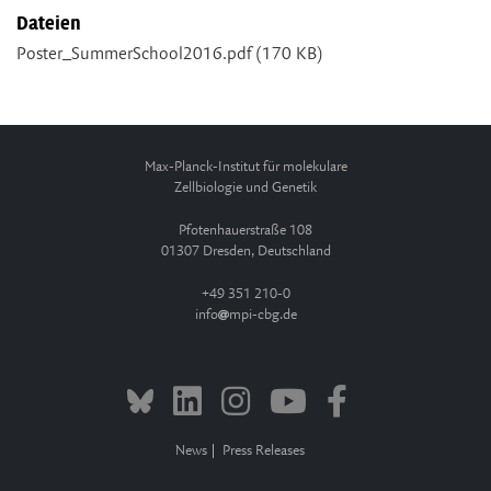
Dateien
Poster_SummerSchool2016.pdf
(170 KB)
Max-Planck-Institut für molekulare
Zellbiologie und Genetik
Pfotenhauerstraße 108
01307 Dresden, Deutschland
+49 351 210-0
info
mpi-cbg.de
News
Press Releases