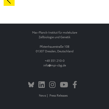
Max-Planck-Institut für molekulare
Zellbiologie und Genetik
Pfotenhauerstraße 108
01307 Dresden, Deutschland
+49 351 210-0
info
mpi-cbg.de
News
Press Releases