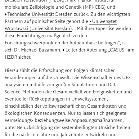
Dresden-Rossendorf (HZDR)
, Max-Planck-Institut für
molekulare Zellbiologie und Genetik (MPI-CBG) und
Technische Universität Dresden
zurück. Zu den wichtigsten
Partnern auf polnischer Seite gehört die
Uniwersytet
Wrocławski (Universität Breslau)
. „Mit ihrer Expertise werden
diese Einrichtungen maßgeblich zu den
Forschungsschwerpunkten der Aufbauphase beitragen“, ist
sich Dr. Michael Bussmann,
Leiter der Abteilung „CASUS“ am
HZDR
sicher.
Hierzu zählt die Erforschung von Folgen klimatischer
Veränderungen auf die Umwelt. Die Wissenschaftler des UFZ
analysieren mithilfe von großen Simulatoren und Data-
Science-Methoden die Gesamtvielfalt von Ereignisketten und
eventueller Rückkopplungen in Umweltsystemen,
einschließlich der volkswirtschaftlichen Gesamtkosten und
ökologischen Konsequenzen. Nur so lassen sich geeignete
Vermeidungs- beziehungsweise Anpassungsmaßnahmen,
unter Berücksichtigung der systembedingten Unsicherheiten,
für die nächsten Jahre und Jahrzehnte entwickeln und