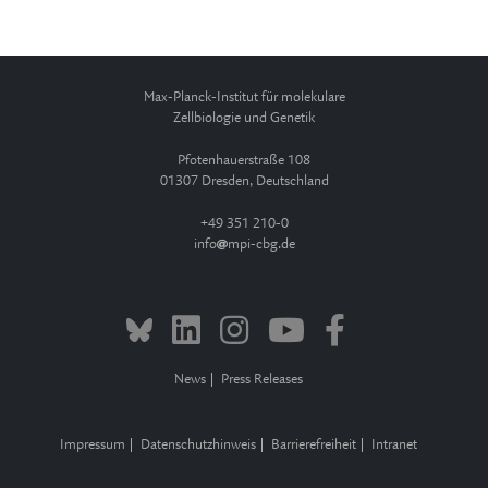
Max-Planck-Institut für molekulare
Zellbiologie und Genetik
Pfotenhauerstraße 108
01307 Dresden, Deutschland
+49 351 210-0
info
mpi-cbg.de
News
Press Releases
Impressum
Datenschutzhinweis
Barrierefreiheit
Intranet