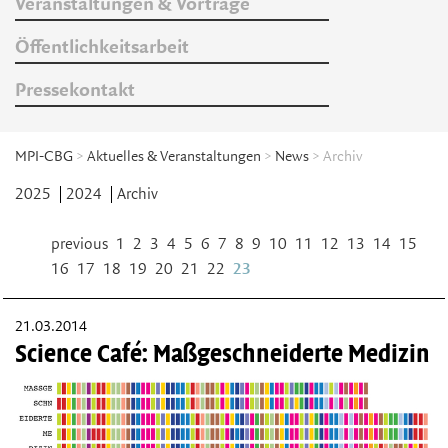
Veranstaltungen & Vorträge
Öffentlichkeitsarbeit
Pressekontakt
MPI-CBG
>
Aktuelles & Veranstaltungen
>
News
> Archiv
2025
2024
Archiv
previous
1
2
3
4
5
6
7
8
9
10
11
12
13
14
15
16
17
18
19
20
21
22
23
21.03.2014
Science Café: Maßgeschneiderte Medizin