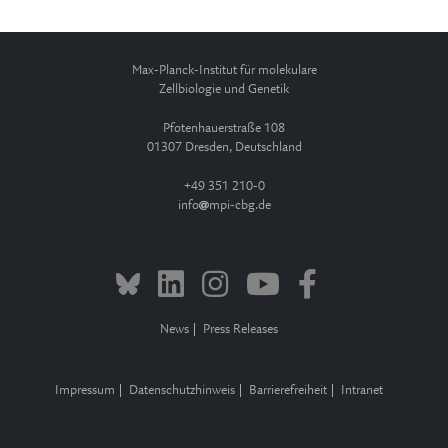
Max-Planck-Institut für molekulare
Zellbiologie und Genetik
Pfotenhauerstraße 108
01307 Dresden, Deutschland
+49 351 210-0
info
mpi-cbg.de
News
Press Releases
Impressum
Datenschutzhinweis
Barrierefreiheit
Intranet